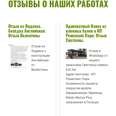
ОТЗЫВЫ О НАШИХ РАБОТАХ
Отзыв из Яндекса.
Односкатный Навес из
Беседка Английская.
клееных балок в КП
Отзыв Валентины
Ренессанс Парк. Отзыв
Светланы.
Отзыв из
Яндекса о
Отзыв в
конструкции
WhatsApp от
Английская
нашего
от
заказчика Светланы навеса
Валентины.
6х5.5м
Адрес монтажа - КП
Ренессанс Парк
Особенность проекта -
покрытие кровли
Керамическая Черепица
Roben Monza Plus,
заказанная в Польше.