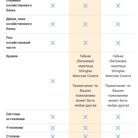
Обшивка
хозяйственного
блока
Двери, окна
хозяйственного
блока
Пол
хозяйственной
части
Кровля
Гибкая
Гибкая
(битумная)
(битумная)
черепица
черепица
Shinglas
Shinglas
Финская Соната
Финская Соната
Примечание: по
Примечание: по
Вашим
Вашим
пожеланиям
пожеланиям
может быть
может быть
любая другая
любая другая
Система
остекления
Утепление
Ступени