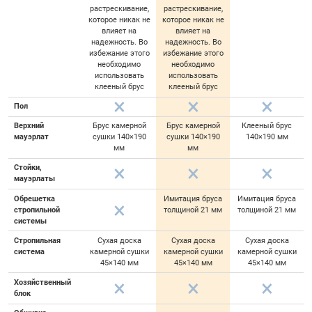
растрескивание,
растрескивание,
которое никак не
которое никак не
влияет на
влияет на
надежность. Во
надежность. Во
избежание этого
избежание этого
необходимо
необходимо
использовать
использовать
клееный брус
клееный брус
Пол
Верхний
Брус камерной
Брус камерной
Клееный брус
мауэрлат
сушки 140×190
сушки 140×190
140×190 мм
мм
мм
Стойки,
мауэрлаты
Обрешетка
Имитация бруса
Имитация бруса
стропильной
толщиной 21 мм
толщиной 21 мм
системы
Стропильная
Сухая доска
Сухая доска
Сухая доска
система
камерной сушки
камерной сушки
камерной сушки
45×140 мм
45×140 мм
45×140 мм
Хозяйственный
блок