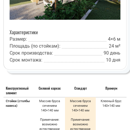
Характеристики
Размер:
4×6 м
Площадь (по стойкам):
24 м²
Срок производства:
90 день
Срок монтажа:
10 дня
Конструктивный
Силовой каркас
Стандарт
Премиум
элемент
Стойки (столбы
Массив бруса
Массив бруса
Клееный брус
навеса)
сечением
сечением
140×140 мм
140×140 мм
140×140 мм
Примечание:
Примечание:
возможно
возможно
естественное
естественное