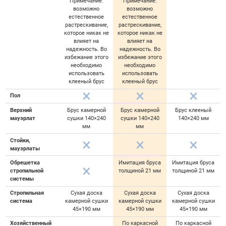
Примечание:
Примечание:
возможно
возможно
естественное
естественное
растрескивание,
растрескивание,
которое никак не
которое никак не
влияет на
влияет на
надежность. Во
надежность. Во
избежание этого
избежание этого
необходимо
необходимо
использовать
использовать
клееный брус
клееный брус
Пол
Верхний
Брус камерной
Брус камерной
Брус клееный
мауэрлат
сушки 140×240
сушки 140×240
140×240 мм
мм
мм
Стойки,
мауэрлаты
Обрешетка
Имитация бруса
Имитация бруса
стропильной
толщиной 21 мм
толщиной 21 мм
системы
Стропильная
Сухая доска
Сухая доска
Сухая доска
система
камерной сушки
камерной сушки
камерной сушки
45×190 мм
45×190 мм
45×190 мм
Хозяйственный
По каркасной
По каркасной