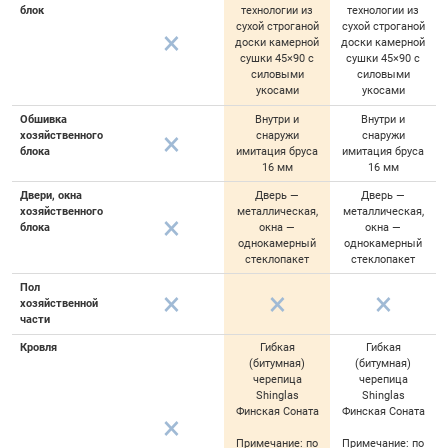
блок
технологии из
технологии из
сухой строганой
сухой строганой
доски камерной
доски камерной
сушки 45×90 с
сушки 45×90 с
силовыми
силовыми
укосами
укосами
Обшивка
Внутри и
Внутри и
хозяйственного
снаружи
снаружи
блока
имитация бруса
имитация бруса
16 мм
16 мм
Двери, окна
Дверь —
Дверь —
хозяйственного
металлическая,
металлическая,
блока
окна —
окна —
однокамерный
однокамерный
стеклопакет
стеклопакет
Пол
хозяйственной
части
Кровля
Гибкая
Гибкая
(битумная)
(битумная)
черепица
черепица
Shinglas
Shinglas
Финская Соната
Финская Соната
Примечание: по
Примечание: по