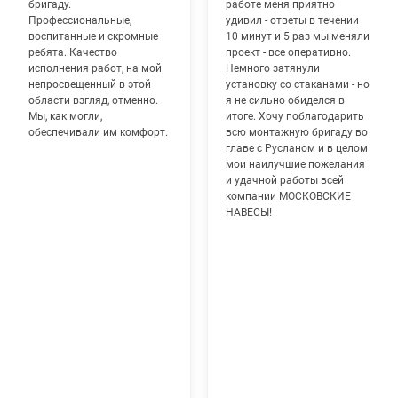
бригаду.
работе меня приятно
Профессиональные,
удивил - ответы в течении
воспитанные и скромные
10 минут и 5 раз мы меняли
ребята. Качество
проект - все оперативно.
исполнения работ, на мой
Немного затянули
непросвещенный в этой
установку со стаканами - но
области взгляд, отменно.
я не сильно обиделся в
Мы, как могли,
итоге. Хочу поблагодарить
обеспечивали им комфорт.
всю монтажную бригаду во
главе с Русланом и в целом
мои наилучшие пожелания
и удачной работы всей
компании МОСКОВСКИЕ
НАВЕСЫ!