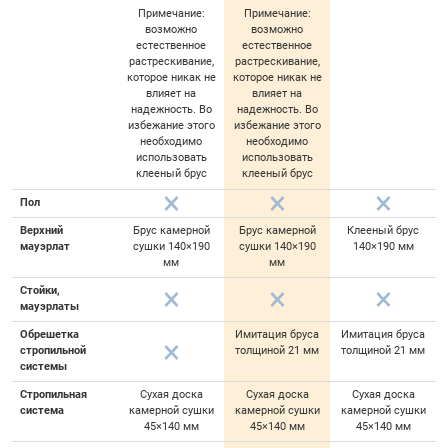
Примечание:
Примечание:
возможно
возможно
естественное
естественное
растрескивание,
растрескивание,
которое никак не
которое никак не
влияет на
влияет на
надежность. Во
надежность. Во
избежание этого
избежание этого
необходимо
необходимо
использовать
использовать
клееный брус
клееный брус
Пол
Верхний
Брус камерной
Брус камерной
Клееный брус
мауэрлат
сушки 140×190
сушки 140×190
140×190 мм
мм
мм
Стойки,
мауэрлаты
Обрешетка
Имитация бруса
Имитация бруса
стропильной
толщиной 21 мм
толщиной 21 мм
системы
Стропильная
Сухая доска
Сухая доска
Сухая доска
система
камерной сушки
камерной сушки
камерной сушки
45×140 мм
45×140 мм
45×140 мм