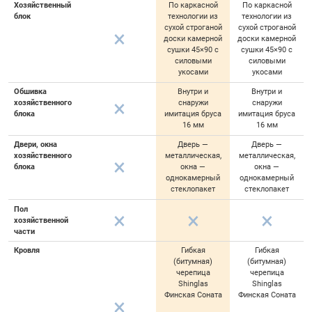
Хозяйственный
По каркасной
По каркасной
блок
технологии из
технологии из
сухой строганой
сухой строганой
доски камерной
доски камерной
сушки 45×90 с
сушки 45×90 с
силовыми
силовыми
укосами
укосами
Обшивка
Внутри и
Внутри и
хозяйственного
снаружи
снаружи
блока
имитация бруса
имитация бруса
16 мм
16 мм
Двери, окна
Дверь —
Дверь —
хозяйственного
металлическая,
металлическая,
блока
окна —
окна —
однокамерный
однокамерный
стеклопакет
стеклопакет
Пол
хозяйственной
части
Кровля
Гибкая
Гибкая
(битумная)
(битумная)
черепица
черепица
Shinglas
Shinglas
Финская Соната
Финская Соната