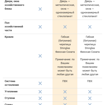
Двери, окна
Дверь —
Дверь —
хозяйственного
металлическая,
металлическая,
блока
окна —
окна —
однокамерный
однокамерный
стеклопакет
стеклопакет
Пол
хозяйственной
части
Кровля
Гибкая
Гибкая
(битумная)
(битумная)
черепица
черепица
Shinglas
Shinglas
Финская Соната
Финская Соната
Примечание: по
Примечание: по
Вашим
Вашим
пожеланиям
пожеланиям
может быть
может быть
любая другая
любая другая
Система
ПВХ
ПВХ
остекления
Утепление
Ступени
Стены