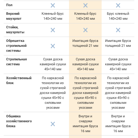
Пол
Верхний
Клееный брус
Клееный брус
Брус клееный
мауэрлат
140×240 мм
140×240 мм
140×240 мм
Стойки,
мауэрлаты
Обрешетка
Имитация бруса
Имитация бруса
стропильной
толщиной 21 мм
толщиной 21 мм
системы
Стропильная
Сухая доска
Сухая доска
Сухая доска
система
камерной сушки
камерной сушки
камерной сушки
45×140 мм
45×140 мм
45×140 мм
Хозяйственный
По каркасной
По каркасной
По каркасной
блок
технологии из
технологии из
технологии из
сухой строганой
сухой строганой
сухой строганой
доски камерной
доски камерной
доски камерной
сушки 45×90 с
сушки 45×90 с
сушки 45×90 с
силовыми
силовыми
силовыми
укосами
укосами
укосами
Обшивка
Внутри и
Внутри и
хозяйственного
снаружи
снаружи
блока
имитация бруса
имитация бруса
16 мм
16 мм