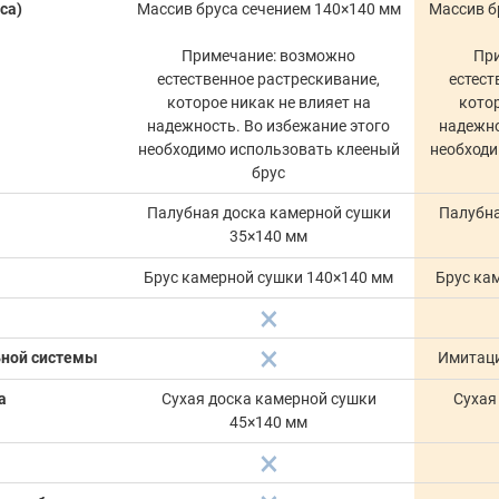
са)
Массив бруса сечением 140×140 мм
Массив б
Примечание: возможно
Пр
естественное растрескивание,
естест
которое никак не влияет на
котор
надежность. Во избежание этого
надежно
необходимо использовать клееный
необходи
брус
Палубная доска камерной сушки
Палубна
35×140 мм
Брус камерной сушки 140×140 мм
Брус ка
ьной системы
Имитаци
а
Сухая доска камерной сушки
Сухая
45×140 мм