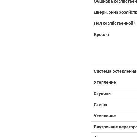
Обшивка хозяйствен
Двери, окна хозяйст
Пол хозяйственной ч
Кровля
Система остекления
Утепление
Ступени
Стены
Утепление
Внутренние перегор