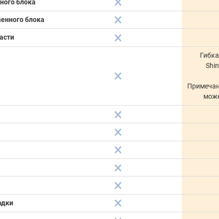
ного блока
венного блока
асти
Гибка
Shi
Примечан
може
одки