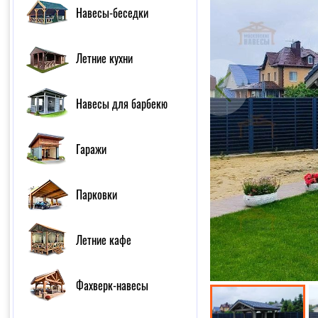
Навесы-беседки
Летние кухни
Навесы для барбекю
Гаражи
Парковки
Летние кафе
Фахверк-навесы