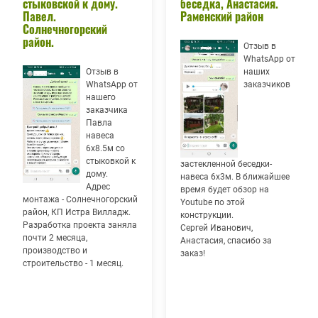
стыковской к дому.
беседка, Анастасия.
Павел.
Раменский район
Солнечногорский
район.
Отзыв в
WhatsApp от
Отзыв в
наших
WhatsApp от
заказчиков
нашего
заказчика
Павла
навеса
6х8.5м со
стыковкой к
застекленной беседки-
дому.
навеса 6х3м. В ближайшее
Адрес
время будет обзор на
монтажа - Солнечногорский
Youtube по этой
район, КП Истра Вилладж.
конструкции.
Разработка проекта заняла
Сергей Иванович,
почти 2 месяца,
Анастасия, спасибо за
производство и
заказ!
строительство - 1 месяц.