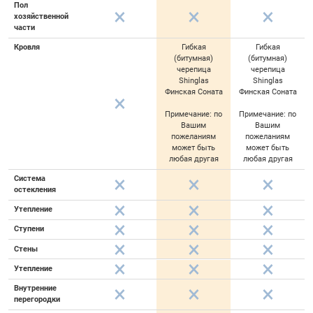
Пол
хозяйственной
части
Кровля
Гибкая
Гибкая
(битумная)
(битумная)
черепица
черепица
Shinglas
Shinglas
Финская Соната
Финская Соната
Примечание: по
Примечание: по
Вашим
Вашим
пожеланиям
пожеланиям
может быть
может быть
любая другая
любая другая
Система
остекления
Утепление
Ступени
Стены
Утепление
Внутренние
перегородки