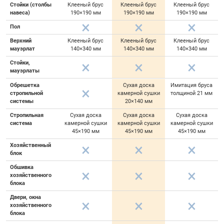
Стойки (столбы
Клееный брус
Клееный брус
Клееный брус
навеса)
190×190 мм
190×190 мм
190×190 мм
Пол
Верхний
Клееный брус
Клееный брус
Клееный брус
мауэрлат
140×340 мм
140×340 мм
140×340 мм
Стойки,
мауэрлаты
Обрешетка
Сухая доска
Имитация бруса
стропильной
камерной сушки
толщиной 21 мм
системы
20×140 мм
Стропильная
Сухая доска
Сухая доска
Сухая доска
система
камерной сушки
камерной сушки
камерной сушки
45×190 мм
45×190 мм
45×190 мм
Хозяйственный
блок
Обшивка
хозяйственного
блока
Двери, окна
хозяйственного
блока