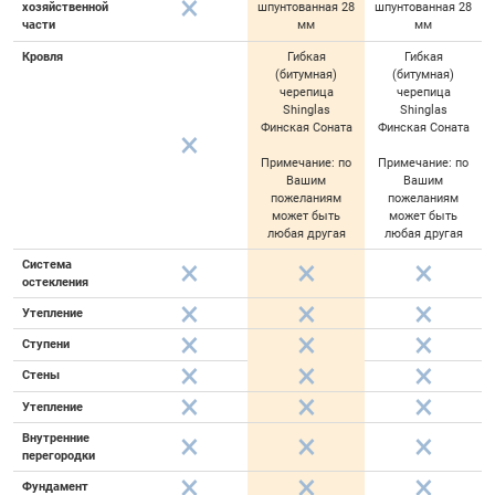
хозяйственной
шпунтованная 28
шпунтованная 28
части
мм
мм
Кровля
Гибкая
Гибкая
(битумная)
(битумная)
черепица
черепица
Shinglas
Shinglas
Финская Соната
Финская Соната
Примечание: по
Примечание: по
Вашим
Вашим
пожеланиям
пожеланиям
может быть
может быть
любая другая
любая другая
Система
остекления
Утепление
Ступени
Стены
Утепление
Внутренние
перегородки
Фундамент