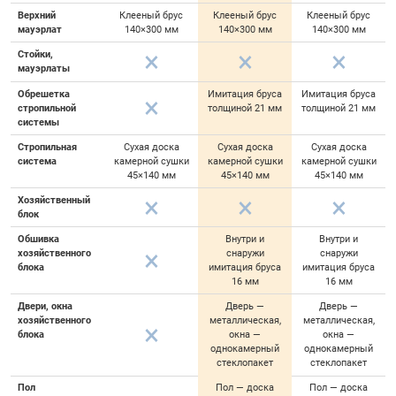
Верхний
Клееный брус
Клееный брус
Клееный брус
мауэрлат
140×300 мм
140×300 мм
140×300 мм
Стойки,
мауэрлаты
Обрешетка
Имитация бруса
Имитация бруса
стропильной
толщиной 21 мм
толщиной 21 мм
системы
Стропильная
Сухая доска
Сухая доска
Сухая доска
система
камерной сушки
камерной сушки
камерной сушки
45×140 мм
45×140 мм
45×140 мм
Хозяйственный
блок
Обшивка
Внутри и
Внутри и
хозяйственного
снаружи
снаружи
блока
имитация бруса
имитация бруса
16 мм
16 мм
Двери, окна
Дверь —
Дверь —
хозяйственного
металлическая,
металлическая,
блока
окна —
окна —
однокамерный
однокамерный
стеклопакет
стеклопакет
Пол
Пол — доска
Пол — доска