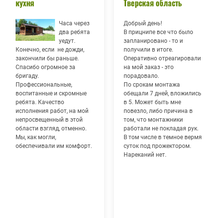
кухня
Тверская область
Часа через
Добрый день!
два ребята
В прицнипе все что было
уедут.
запланировано - то и
Конечно, если не дожди,
получили в итоге.
закончили бы раньше.
Оперативно отреагировали
Спасибо огромное за
на мой заказ - это
бригаду.
порадовало.
Профессиональные,
По срокам монтажа
воспитанные и скромные
обещали 7 дней, вложились
ребята. Качество
в 5. Может быть мне
исполнения работ, на мой
повезло, либо причина в
непросвещенный в этой
том, что монтажники
области взгляд, отменно.
работали не покладая рук.
Мы, как могли,
В том числе в темное вермя
обеспечивали им комфорт.
суток под прожектором.
Нареканий нет.