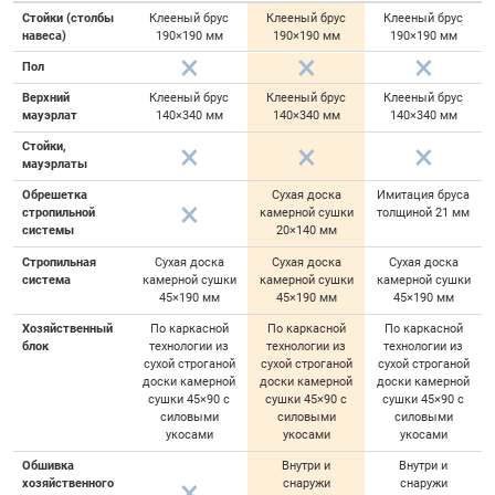
Стойки (столбы
Клееный брус
Клееный брус
Клееный брус
навеса)
190×190 мм
190×190 мм
190×190 мм
Пол
Верхний
Клееный брус
Клееный брус
Клееный брус
мауэрлат
140×340 мм
140×340 мм
140×340 мм
Стойки,
мауэрлаты
Обрешетка
Сухая доска
Имитация бруса
стропильной
камерной сушки
толщиной 21 мм
системы
20×140 мм
Стропильная
Сухая доска
Сухая доска
Сухая доска
система
камерной сушки
камерной сушки
камерной сушки
45×190 мм
45×190 мм
45×190 мм
Хозяйственный
По каркасной
По каркасной
По каркасной
блок
технологии из
технологии из
технологии из
сухой строганой
сухой строганой
сухой строганой
доски камерной
доски камерной
доски камерной
сушки 45×90 с
сушки 45×90 с
сушки 45×90 с
силовыми
силовыми
силовыми
укосами
укосами
укосами
Обшивка
Внутри и
Внутри и
хозяйственного
снаружи
снаружи