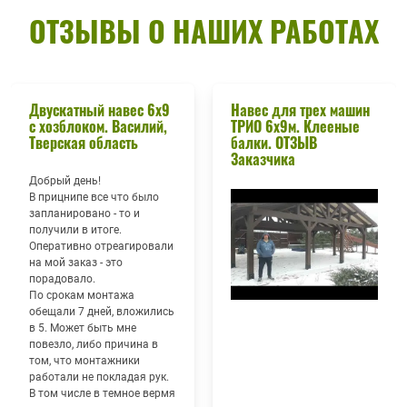
ОТЗЫВЫ О НАШИХ РАБОТАХ
Двускатный навес 6х9
Навес для трех машин
с хозблоком. Василий,
ТРИО 6х9м. Клееные
Тверская область
балки. ОТЗЫВ
Заказчика
Добрый день!
В прицнипе все что было
запланировано - то и
получили в итоге.
Оперативно отреагировали
на мой заказ - это
порадовало.
По срокам монтажа
обещали 7 дней, вложились
в 5. Может быть мне
повезло, либо причина в
том, что монтажники
работали не покладая рук.
В том числе в темное вермя