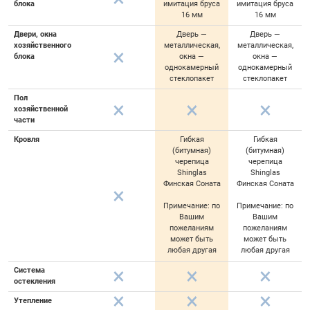
блока
имитация бруса
имитация бруса
16 мм
16 мм
Двери, окна
Дверь —
Дверь —
хозяйственного
металлическая,
металлическая,
блока
окна —
окна —
однокамерный
однокамерный
стеклопакет
стеклопакет
Пол
хозяйственной
части
Кровля
Гибкая
Гибкая
(битумная)
(битумная)
черепица
черепица
Shinglas
Shinglas
Финская Соната
Финская Соната
Примечание: по
Примечание: по
Вашим
Вашим
пожеланиям
пожеланиям
может быть
может быть
любая другая
любая другая
Система
остекления
Утепление