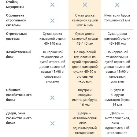
Стойки,
мауэрлаты
Обрешетка
Сухая доска
Имитация бруса
стропильной
камерной сушки
толщиной 21 мм
системы
20×140 мм
Стропильная
Сухая доска
Сухая доска
Сухая доска
система
камерной сушки
камерной сушки
камерной сушки
45×140 мм
45×140 мм
45×140 мм
Хозяйственный
По каркасной
По каркасной
По каркасной
блок
технологии из
технологии из
технологии из
сухой строганой
сухой строганой
сухой строганой
доски камерной
доски камерной
доски камерной
сушки 45×90 с
сушки 45×90 с
сушки 45×90 с
силовыми
силовыми
силовыми
укосами
укосами
укосами
Обшивка
Внутри и
Внутри и
хозяйственного
снаружи
снаружи
блока
имитация бруса
имитация бруса
16 мм
16 мм
Двери, окна
Дверь —
Дверь —
хозяйственного
металлическая,
металлическая,
блока
окна —
окна —
однокамерный
однокамерный
стеклопакет
стеклопакет