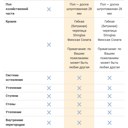
Пол
Пол — доска
Пол — доска
хозяйственной
шпунтованная 28
шпунтованная 28
части
мм
мм
Кровля
Гибкая
Гибкая
(битумная)
(битумная)
черепица
черепица
Shinglas
Shinglas
Финская Соната
Финская Соната
Примечание: по
Примечание: по
Вашим
Вашим
пожеланиям
пожеланиям
может быть
может быть
любая другая
любая другая
Система
остекления
Утепление
Ступени
Стены
Утепление
Внутренние
перегородки