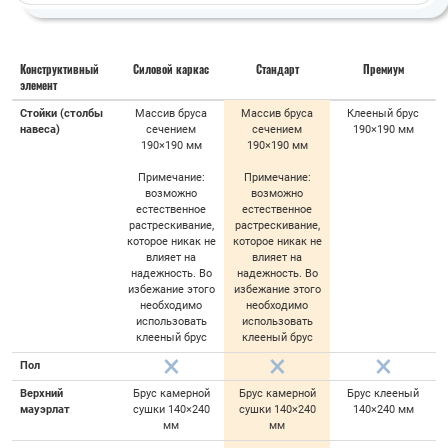
Конструктивный
Силовой каркас
Стандарт
Премиум
элемент
Стойки (столбы
Массив бруса
Массив бруса
Клееный брус
навеса)
сечением
сечением
190×190 мм
190×190 мм
190×190 мм
Примечание:
Примечание:
возможно
возможно
естественное
естественное
растрескивание,
растрескивание,
которое никак не
которое никак не
влияет на
влияет на
надежность. Во
надежность. Во
избежание этого
избежание этого
необходимо
необходимо
использовать
использовать
клееный брус
клееный брус
Пол
Верхний
Брус камерной
Брус камерной
Брус клееный
мауэрлат
сушки 140×240
сушки 140×240
140×240 мм
мм
мм