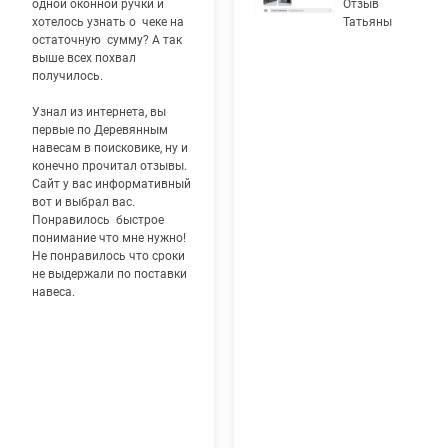
одной оконной ручки и
Отзыв
хотелось узнать о чеке на
Татьяны
остаточную сумму? А так
выше всех похвал
получилось.
Узнал из интернета, вы
первые по Деревянным
навесам в поисковике, ну и
конечно прочитал отзывы.
Сайт у вас информативный
вот и выбрал вас.
Понравилось быстрое
понимание что мне нужно!
Не понравилось что сроки
не выдержали по поставки
навеса.