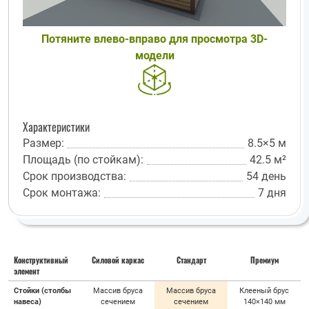
Потяните влево-вправо для просмотра 3D-
модели
Характеристики
Размер:
8.5×5 м
Площадь (по стойкам):
42.5 м²
Срок производства:
54 день
Срок монтажа:
7 дня
Конструктивный
Силовой каркас
Стандарт
Премиум
элемент
Стойки (столбы
Массив бруса
Массив бруса
Клееный брус
навеса)
сечением
сечением
140×140 мм