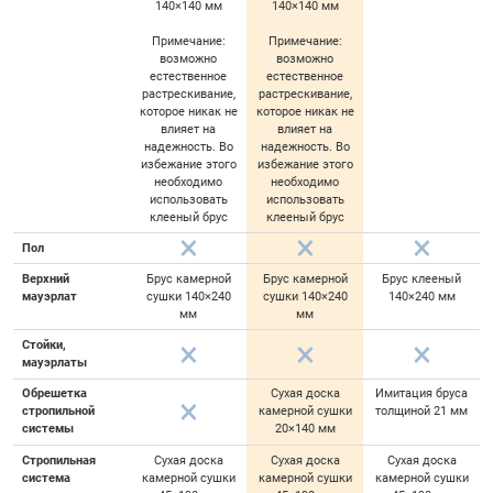
140×140 мм
140×140 мм
Примечание:
Примечание:
возможно
возможно
естественное
естественное
растрескивание,
растрескивание,
которое никак не
которое никак не
влияет на
влияет на
надежность. Во
надежность. Во
избежание этого
избежание этого
необходимо
необходимо
использовать
использовать
клееный брус
клееный брус
Пол
Верхний
Брус камерной
Брус камерной
Брус клееный
мауэрлат
сушки 140×240
сушки 140×240
140×240 мм
мм
мм
Стойки,
мауэрлаты
Обрешетка
Сухая доска
Имитация бруса
стропильной
камерной сушки
толщиной 21 мм
системы
20×140 мм
Стропильная
Сухая доска
Сухая доска
Сухая доска
система
камерной сушки
камерной сушки
камерной сушки