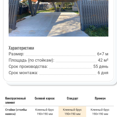
Характеристики
Размер:
6×7 м
Площадь (по стойкам):
42 м²
Срок производства:
55 день
Срок монтажа:
6 дня
Конструктивный
Силовой каркас
Стандарт
Премиум
элемент
Стойки (столбы
Клееный брус
Клееный брус
Клееный брус
навеса)
190×190 мм
190×190 мм
190×190 мм