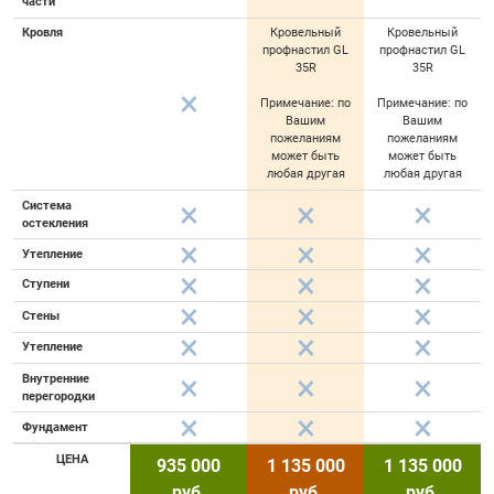
части
Кровля
Кровельный
Кровельный
профнастил GL
профнастил GL
35R
35R
Примечание: по
Примечание: по
Вашим
Вашим
пожеланиям
пожеланиям
может быть
может быть
любая другая
любая другая
Система
остекления
Утепление
Ступени
Стены
Утепление
Внутренние
перегородки
Фундамент
ЦЕНА
935 000
1 135 000
1 135 000
руб.
руб.
руб.