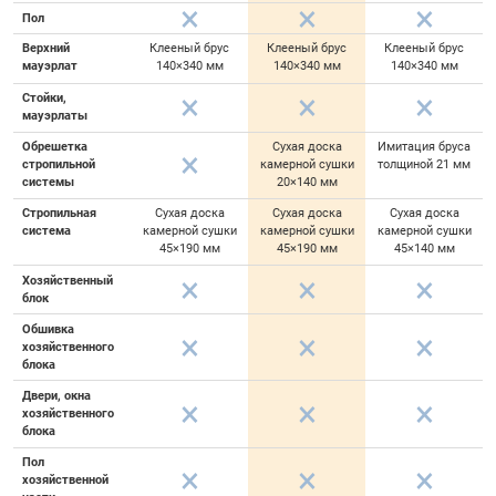
Пол
Верхний
Клееный брус
Клееный брус
Клееный брус
мауэрлат
140×340 мм
140×340 мм
140×340 мм
Стойки,
мауэрлаты
Обрешетка
Сухая доска
Имитация бруса
стропильной
камерной сушки
толщиной 21 мм
системы
20×140 мм
Стропильная
Сухая доска
Сухая доска
Сухая доска
система
камерной сушки
камерной сушки
камерной сушки
45×190 мм
45×190 мм
45×140 мм
Хозяйственный
блок
Обшивка
хозяйственного
блока
Двери, окна
хозяйственного
блока
Пол
хозяйственной