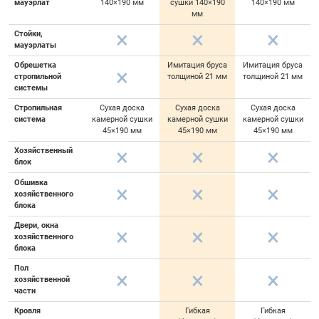
мауэрлат
140×190 мм
сушки 140×190
140×190 мм
мм
Стойки,
мауэрлаты
Обрешетка
Имитация бруса
Имитация бруса
стропильной
толщиной 21 мм
толщиной 21 мм
системы
Стропильная
Сухая доска
Сухая доска
Сухая доска
система
камерной сушки
камерной сушки
камерной сушки
45×190 мм
45×190 мм
45×190 мм
Хозяйственный
блок
Обшивка
хозяйственного
блока
Двери, окна
хозяйственного
блока
Пол
хозяйственной
части
Кровля
Гибкая
Гибкая