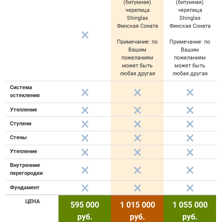
(битумная)
(битумная)
черепица
черепица
Shinglas
Shinglas
Финская Соната
Финская Соната
Примечание: по
Примечание: по
Вашим
Вашим
пожеланиям
пожеланиям
может быть
может быть
любая другая
любая другая
Система
остекления
Утепление
Ступени
Стены
Утепление
Внутренние
перегородки
Фундамент
ЦЕНА
595 000
1 015 000
1 055 000
руб.
руб.
руб.