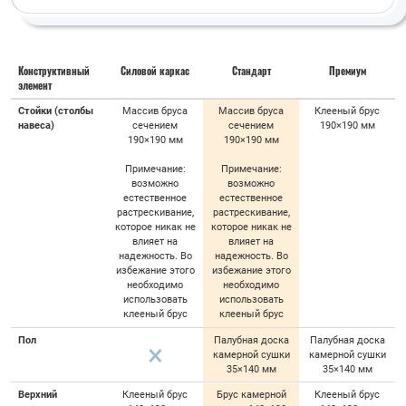
Конструктивный
Силовой каркас
Стандарт
Премиум
элемент
Стойки (столбы
Массив бруса
Массив бруса
Клееный брус
навеса)
сечением
сечением
190×190 мм
190×190 мм
190×190 мм
Примечание:
Примечание:
возможно
возможно
естественное
естественное
растрескивание,
растрескивание,
которое никак не
которое никак не
влияет на
влияет на
надежность. Во
надежность. Во
избежание этого
избежание этого
необходимо
необходимо
использовать
использовать
клееный брус
клееный брус
Пол
Палубная доска
Палубная доска
камерной сушки
камерной сушки
35×140 мм
35×140 мм
Верхний
Клееный брус
Брус камерной
Клееный брус