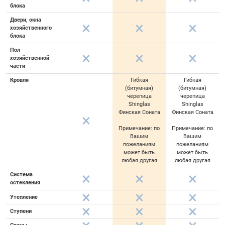
блока
Двери, окна
хозяйственного
блока
Пол
хозяйственной
части
Кровля
Гибкая
Гибкая
(битумная)
(битумная)
черепица
черепица
Shinglas
Shinglas
Финская Соната
Финская Соната
Примечание: по
Примечание: по
Вашим
Вашим
пожеланиям
пожеланиям
может быть
может быть
любая другая
любая другая
Система
остекления
Утепление
Ступени