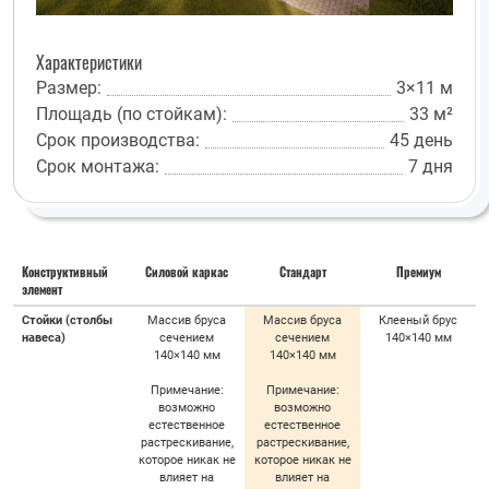
Характеристики
Размер:
3×11 м
Площадь (по стойкам):
33 м²
Срок производства:
45 день
Срок монтажа:
7 дня
Конструктивный
Силовой каркас
Стандарт
Премиум
элемент
Стойки (столбы
Массив бруса
Массив бруса
Клееный брус
навеса)
сечением
сечением
140×140 мм
140×140 мм
140×140 мм
Примечание:
Примечание:
возможно
возможно
естественное
естественное
растрескивание,
растрескивание,
которое никак не
которое никак не
влияет на
влияет на