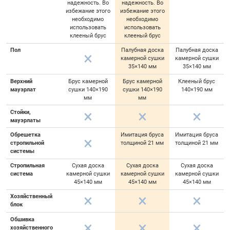
надежность. Во
надежность. Во
избежание этого
избежание этого
необходимо
необходимо
использовать
использовать
клееный брус
клееный брус
Пол
Палубная доска
Палубная доска
камерной сушки
камерной сушки
35×140 мм
35×140 мм
Верхний
Брус камерной
Брус камерной
Клееный брус
мауэрлат
сушки 140×190
сушки 140×190
140×190 мм
мм
мм
Стойки,
мауэрлаты
Обрешетка
Имитация бруса
Имитация бруса
стропильной
толщиной 21 мм
толщиной 21 мм
системы
Стропильная
Сухая доска
Сухая доска
Сухая доска
система
камерной сушки
камерной сушки
камерной сушки
45×140 мм
45×140 мм
45×140 мм
Хозяйственный
блок
Обшивка
хозяйственного