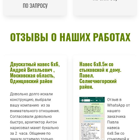
ПО ЗАПРОСУ
ОТЗЫВЫ О НАШИХ РАБОТАХ
Двускатный навес 6х6,
Навес 6х8.5м со
Андрей Витальевич ,
стыковской к дому.
Московская область,
Павел.
Одинцовский район
Солнечногорский
район.
Довольно долго искали
конструкцию, выбрали
Отзыв в
вашу компанию из за
WhatsApp от
внимательного отношения.
нашего
Согласовали довольно
заказчика
быстро, архитектор Антон
Павла
нарисовал макет букально
навеса
за 2 часа. Общение по
6х8.5м со
заказу оставило только
стыковкой к