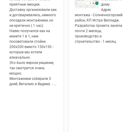
приятные эмоции.
дому.
Доставку организовали как
Адрес
и договаривались, немного
монтажа - Солнечногорский
опоздали монтажники, но
район, КП Истра Вилладж.
не критично ( 1 час).
Разработка проекта заняла
Навес получился как на
почти 2 месяца,
макете 1 в 1, нам
производство и
посоветовали стойки
строительство - 1 месяц.
200х200 вместо 150х150 -
которые мы хотели
изначально.
Это было верное решение,
так смотрится очень
мощно.
Монтажники собирали 5
дней, Виталию и Вадиму - ...