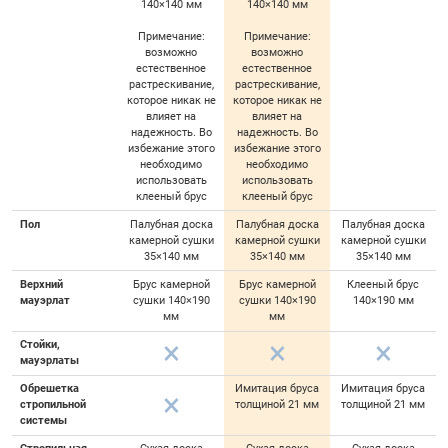
140×140 мм
140×140 мм
Примечание:
Примечание:
возможно
возможно
естественное
естественное
растрескивание,
растрескивание,
которое никак не
которое никак не
влияет на
влияет на
надежность. Во
надежность. Во
избежание этого
избежание этого
необходимо
необходимо
использовать
использовать
клееный брус
клееный брус
Пол
Палубная доска
Палубная доска
Палубная доска
камерной сушки
камерной сушки
камерной сушки
35×140 мм
35×140 мм
35×140 мм
Верхний
Брус камерной
Брус камерной
Клееный брус
мауэрлат
сушки 140×190
сушки 140×190
140×190 мм
мм
мм
Стойки,
мауэрлаты
Обрешетка
Имитация бруса
Имитация бруса
стропильной
толщиной 21 мм
толщиной 21 мм
системы