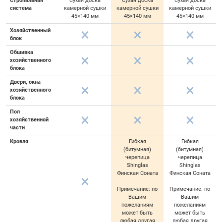
Стропильная
Сухая доска
Сухая доска
Сухая доска
система
камерной сушки
камерной сушки
камерной сушки
45×140 мм
45×140 мм
45×140 мм
Хозяйственный
блок
Обшивка
хозяйственного
блока
Двери, окна
хозяйственного
блока
Пол
хозяйственной
части
Кровля
Гибкая
Гибкая
(битумная)
(битумная)
черепица
черепица
Shinglas
Shinglas
Финская Соната
Финская Соната
Примечание: по
Примечание: по
Вашим
Вашим
пожеланиям
пожеланиям
может быть
может быть
любая другая
любая другая