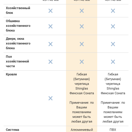
Хозяйственный
блок
Обшивка
хозяйственного
блока
Двери, окна
хозяйственного
блока
Пол
хозяйственной
части
Кровля
Гибкая
Гибкая
(битумная)
(битумная)
черепица
черепица
Shinglas
Shinglas
Финская Соната
Финская Соната
Примечание: по
Примечание: по
Вашим
Вашим
пожеланиям
пожеланиям
может быть
может быть
любая другая
любая другая
Система
Алюминиевый
ПВХ