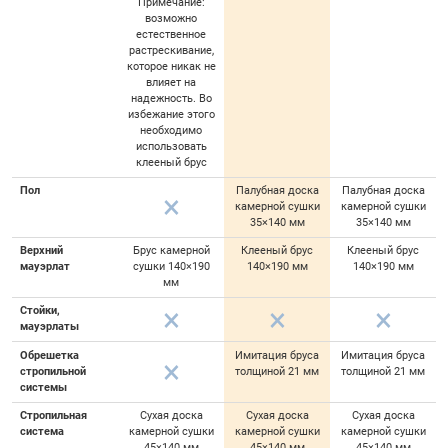
Примечание:
возможно
естественное
растрескивание,
которое никак не
влияет на
надежность. Во
избежание этого
необходимо
использовать
клееный брус
Пол
Палубная доска
Палубная доска
камерной сушки
камерной сушки
35×140 мм
35×140 мм
Верхний
Брус камерной
Клееный брус
Клееный брус
мауэрлат
сушки 140×190
140×190 мм
140×190 мм
мм
Стойки,
мауэрлаты
Обрешетка
Имитация бруса
Имитация бруса
стропильной
толщиной 21 мм
толщиной 21 мм
системы
Стропильная
Сухая доска
Сухая доска
Сухая доска
система
камерной сушки
камерной сушки
камерной сушки
45×140 мм
45×140 мм
45×140 мм