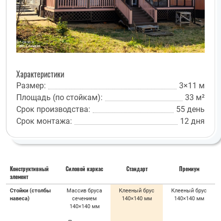
Характеристики
Размер:
3×11 м
Площадь (по стойкам):
33 м²
Срок производства:
55 день
Срок монтажа:
12 дня
Конструктивный
Силовой каркас
Стандарт
Премиум
элемент
Стойки (столбы
Массив бруса
Клееный брус
Клееный брус
навеса)
сечением
140×140 мм
140×140 мм
140×140 мм