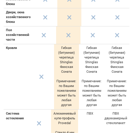
блока
Двери, окна
хозяйственного
блока
Пол
хозяйственной
части
Кровля
Гибкая
Гибкая
Гибкая
(битумная)
(битумная)
(битумная)
черепица
черепица
черепица
Shinglas
Shinglas
Shinglas
Финская
Финская
Финская
Соната
Соната
Соната
Примечание:
Примечание:
Примечание:
по Вашим
по Вашим
по Вашим
пожеланиям
пожеланиям
пожеланиям
может быть
может быть
может быть
любая
любая
любая
другая
другая
другая
Система
Алюминиевый
ПВХ
ПВХ
остекления
купе-профиль
двухкамерный
Provedal
стеклопакет
Стекло 4 мм