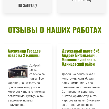
ПО ЗАПРОСУ
ОТЗЫВЫ О НАШИХ РАБОТАХ
Александр Гвоздев -
Двускатный навес 6х6,
навес на 2 машины
Андрей Витальевич ,
Московская область,
Одинцовский район
Добрый
день,
спасибо за
Довольно долго искали
навес! Все
конструкцию, выбрали
хорошо , но не хватило
вашу компанию из за
одной оконной ручки и
внимательного отношения.
хотелось узнать о чеке на
Согласовали довольно
остаточную сумму? А так
быстро, архитектор Антон
выше всех похвал
нарисовал макет букально
получилось.
за 2 часа. Общение по