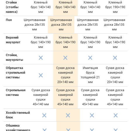
Стойки
Клееный
Клееный
Клееный
Клееный
(столбы
брус 140×140
брус 140×140
брус 140×140
брус 190×190
навеса)
мм
мм
мм
мм
Пол
Шпунтованная
Шпунтованная
Шпунтованная
Шпунтованная
доска 28х135
доска 28х135
доска 28х135
доска 28х135
мм
мм
мм
мм
Верхний
Клееный
Клееный
Клееный
Клееный
мауэрлат
брус 140×190
брус 140×190
брус 140×190
брус 140×190
мм
мм
мм
мм
Стойки,
мауэрлаты
Обрешетка
Сухая доска
Имитация
Сухая доска
стропильной
камерной
бруса
камерной
системы
сушки
толщиной 21
сушки
20×140 мм
мм
20×140 мм
Стропильная
Сухая доска
Сухая доска
Сухая доска
Сухая доска
система
камерной
камерной
камерной
камерной
сушки
сушки
сушки
сушки
45×140 мм
45×140 мм
45×140 мм
45×140 мм
Хозяйственный
блок
Обшивка
хозяйственного