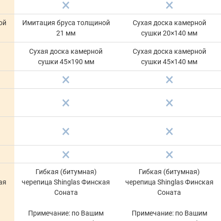
ой
Имитация бруса толщиной
Сухая доска камерной
21 мм
сушки 20×140 мм
Сухая доска камерной
Сухая доска камерной
сушки 45×190 мм
сушки 45×140 мм
Гибкая (битумная)
Гибкая (битумная)
ая
черепица Shinglas Финская
черепица Shinglas Финская
Соната
Соната
м
Примечание: по Вашим
Примечание: по Вашим