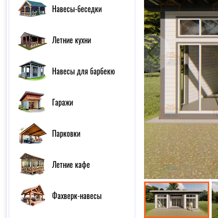
Навесы-беседки
Летние кухни
Навесы для барбекю
Гаражи
Парковки
Летние кафе
Фахверк-навесы