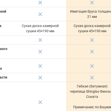
ьной
Имитация бруса толщин
21 мм
а
Сухая доска камерной
Сухая доска камерной
сушки 45×190 мм
сушки 45×190 мм
ного
ка
асти
Гибкая (битумная)
черепица Shinglas Финск
Соната
Примечание: по Ваши