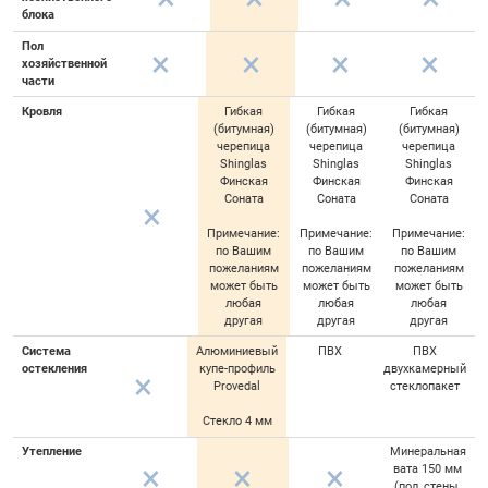
блока
Пол
хозяйственной
части
Кровля
Гибкая
Гибкая
Гибкая
(битумная)
(битумная)
(битумная)
черепица
черепица
черепица
Shinglas
Shinglas
Shinglas
Финская
Финская
Финская
Соната
Соната
Соната
Примечание:
Примечание:
Примечание:
по Вашим
по Вашим
по Вашим
пожеланиям
пожеланиям
пожеланиям
может быть
может быть
может быть
любая
любая
любая
другая
другая
другая
Система
Алюминиевый
ПВХ
ПВХ
остекления
купе-профиль
двухкамерный
Provedal
стеклопакет
Стекло 4 мм
Утепление
Минеральная
вата 150 мм
(пол, стены,