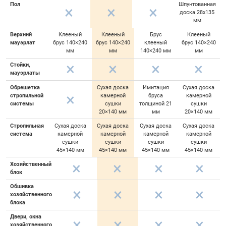
Пол
Шпунтованная
доска 28х135
мм
Верхний
Клееный
Клееный
Брус
Клееный
мауэрлат
брус 140×240
брус 140×240
клееный
брус 140×240
мм
мм
140×240 мм
мм
Стойки,
мауэрлаты
Обрешетка
Сухая доска
Имитация
Сухая доска
стропильной
камерной
бруса
камерной
системы
сушки
толщиной 21
сушки
20×140 мм
мм
20×140 мм
Стропильная
Сухая доска
Сухая доска
Сухая доска
Сухая доска
система
камерной
камерной
камерной
камерной
сушки
сушки
сушки
сушки
45×140 мм
45×140 мм
45×140 мм
45×140 мм
Хозяйственный
блок
Обшивка
хозяйственного
блока
Двери, окна
хозяйственного