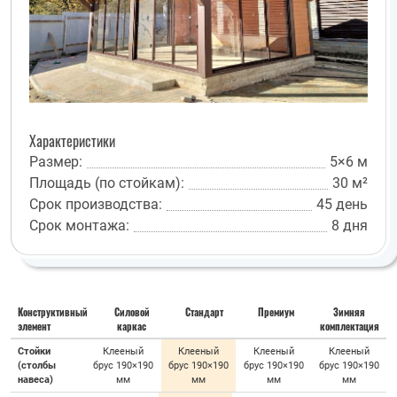
Характеристики
Размер:
5×6 м
Площадь (по стойкам):
30 м²
Срок производства:
45 день
Срок монтажа:
8 дня
Конструктивный
Силовой
Стандарт
Премиум
Зимняя
элемент
каркас
комплектация
Стойки
Клееный
Клееный
Клееный
Клееный
(столбы
брус 190×190
брус 190×190
брус 190×190
брус 190×190
навеса)
мм
мм
мм
мм