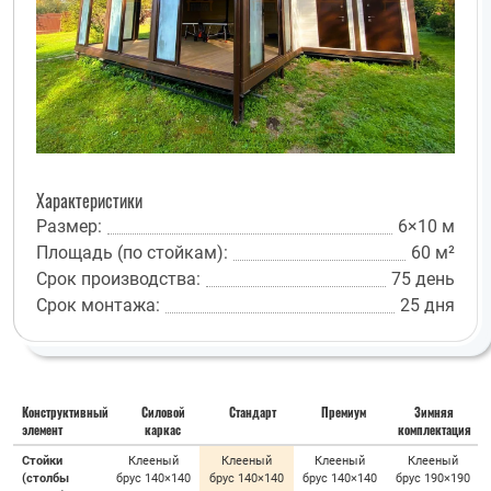
Характеристики
Размер:
6×10 м
Площадь (по стойкам):
60 м²
Срок производства:
75 день
Срок монтажа:
25 дня
Конструктивный
Силовой
Стандарт
Премиум
Зимняя
элемент
каркас
комплектация
Стойки
Клееный
Клееный
Клееный
Клееный
(столбы
брус 140×140
брус 140×140
брус 140×140
брус 190×190