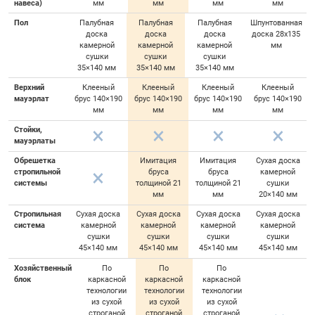
навеса)
мм
мм
мм
мм
Пол
Палубная
Палубная
Палубная
Шпунтованная
доска
доска
доска
доска 28х135
камерной
камерной
камерной
мм
сушки
сушки
сушки
35×140 мм
35×140 мм
35×140 мм
Верхний
Клееный
Клееный
Клееный
Клееный
мауэрлат
брус 140×190
брус 140×190
брус 140×190
брус 140×190
мм
мм
мм
мм
Стойки,
мауэрлаты
Обрешетка
Имитация
Имитация
Сухая доска
стропильной
бруса
бруса
камерной
системы
толщиной 21
толщиной 21
сушки
мм
мм
20×140 мм
Стропильная
Сухая доска
Сухая доска
Сухая доска
Сухая доска
система
камерной
камерной
камерной
камерной
сушки
сушки
сушки
сушки
45×140 мм
45×140 мм
45×140 мм
45×140 мм
Хозяйственный
По
По
По
блок
каркасной
каркасной
каркасной
технологии
технологии
технологии
из сухой
из сухой
из сухой
строганой
строганой
строганой