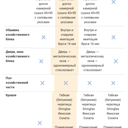
доски
доски
доски
камерной
камерной
камерной
сушки 45×90
сушки 45×90
сушки 45×90
с силовыми
с силовыми
с силовыми
укосами
укосами
укосами
Обшивка
Внутри и
Внутри и
хозяйственного
снаружи
снаружи
блока
имитация
имитация
бруса 16 мм
бруса 16 мм
Двери, окна
Дверь —
Дверь —
хозяйственного
металлическая,
металлическая,
блока
окна —
окна —
однокамерный
однокамерный
стеклопакет
стеклопакет
Пол
хозяйственной
части
Кровля
Гибкая
Гибкая
Гибкая
(битумная)
(битумная)
(битумная)
черепица
черепица
черепица
Shinglas
Shinglas
Shinglas
Финская
Финская
Финская
Соната
Соната
Соната
Примечание:
Примечание:
Примечание: