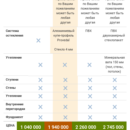
по Вашим
по Вашим
по Вашим
пожеланиям
пожеланиям
пожеланиям
может быть
может быть
может быть
любая
любая
любая
другая
другая
другая
Система
Алюминиевый
ПВХ
ПВХ
остекления
купе-профиль
двухкамерный
Provedal
стеклопакет
Стекло 4 мм
Утепление
Минеральная
вата 150 мм
(пол, стены,
потолок)
Ступени
Стены
Утепление
Внутренние
перегородки
Фундамент
ЦЕНА
1 040 000
1 940 000
2 260 000
2 745 000