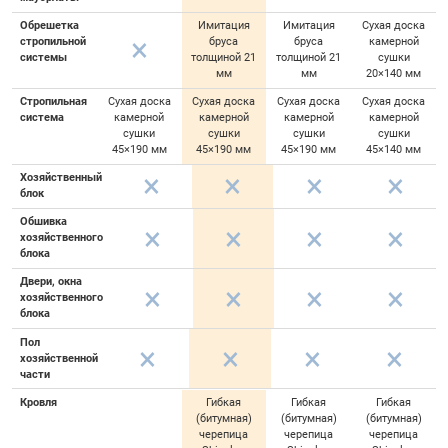
Обрешетка
Имитация
Имитация
Сухая доска
стропильной
бруса
бруса
камерной
системы
толщиной 21
толщиной 21
сушки
мм
мм
20×140 мм
Стропильная
Сухая доска
Сухая доска
Сухая доска
Сухая доска
система
камерной
камерной
камерной
камерной
сушки
сушки
сушки
сушки
45×190 мм
45×190 мм
45×190 мм
45×140 мм
Хозяйственный
блок
Обшивка
хозяйственного
блока
Двери, окна
хозяйственного
блока
Пол
хозяйственной
части
Кровля
Гибкая
Гибкая
Гибкая
(битумная)
(битумная)
(битумная)
черепица
черепица
черепица