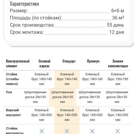
Характеристики
Размер:
6×6 м
Площадь (по стойкам):
36 м²
Срок производства:
55 день
Срок монтажа:
12 дня
Конструктивный
Силовой
Стандарт
Премиум
Зимняя
элемент
каркас
комплектация
Стойки
Клееный
Клееный
Клееный
Клееный
(столбы
брус 140×140
брус 140×140
брус 140×140
брус 190×190
навеса)
мм
мм
мм
мм
Пол
Шпунтованная
Шпунтованная
Шпунтованная
Шпунтованная
доска 28х135
доска 28х135
доска 28х135
доска 28х135
мм
мм
мм
мм
Верхний
Клееный
Клееный
Клееный
Клееный
мауэрлат
брус 140×300
брус 140×300
брус 140×300
брус 140×300
мм
мм
мм
мм
Стойки,
мауэрлаты