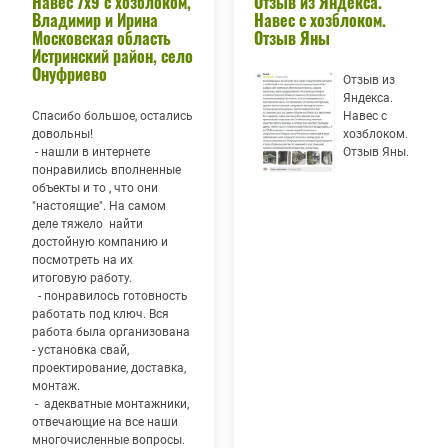
Навес 7х9 с хозблоком,
Отзыв из Яндекса.
Владимир и Ирина
Навес с хозблоком.
Московская область
Отзыв Яны
Истринский район, село
Онуфриево
Отзыв из
Яндекса.
Спасибо большое, остались
Навес с
довольны!
хозблоком.
- нашли в интернете
Отзыв Яны.
понравились вполненные
объекты и то , что они
"настоящие". На самом
деле тяжело найти
достойную компанию и
посмотреть на их
итоговую работу.
- понравилось готовность
работать под ключ. Вся
работа была организована
- установка свай,
проектирование, доставка,
монтаж.
- адекватные монтажники,
отвечающие на все наши
многочисленные вопросы.