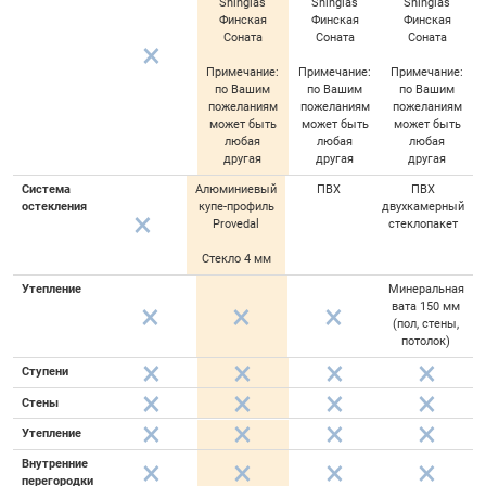
Shinglas
Shinglas
Shinglas
Финская
Финская
Финская
Соната
Соната
Соната
Примечание:
Примечание:
Примечание:
по Вашим
по Вашим
по Вашим
пожеланиям
пожеланиям
пожеланиям
может быть
может быть
может быть
любая
любая
любая
другая
другая
другая
Система
Алюминиевый
ПВХ
ПВХ
остекления
купе-профиль
двухкамерный
Provedal
стеклопакет
Стекло 4 мм
Утепление
Минеральная
вата 150 мм
(пол, стены,
потолок)
Ступени
Стены
Утепление
Внутренние
перегородки